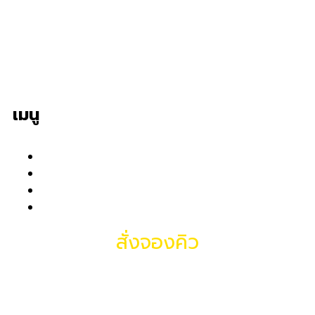
ให้บริการสำหรับงานเลี้ยงสังสรรค์ งานแต่ง ทำบุญขึ้นบ้าน
ใหม่ งานเลี้ยงเกษียณ งานเลี้ยงปีใหม่ของบริษัทห้างร้าน
ต่างๆ ออกบิลแวทได้
เมนู
หน้าแรก
เกี่ยวกับเรา
ผลงานของเรา
ติดต่อเรา
สั่งจองคิว
081-937-3860