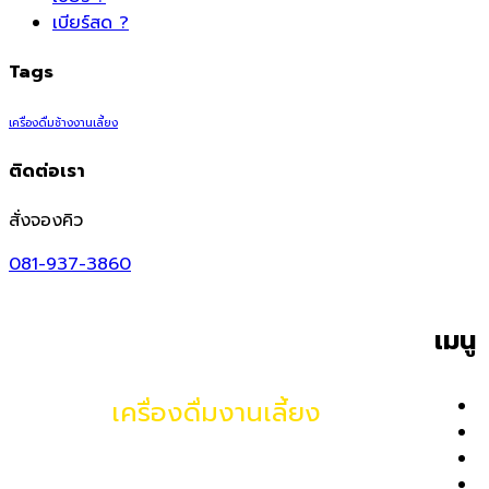
เบียร์สด ?
Tags
เครื่องดื่มช้างงานเลี้ยง
ติดต่อเรา
สั่งจองคิว
081-937-3860
เมนู
เครื่องดื่มงานเลี้ยง
ห
เ
ผ
ให้บริการสำหรับงานเลี้ยงสังสรรค์ งานแต่ง ทำบุญ
ต
ขึ้นบ้านใหม่ งานเลี้ยงเกษียณ งานเลี้ยงปีใหม่ของ